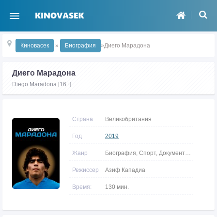
Киновасек
»
Биография
»Диего Марадона
Диего Марадона
Diego Maradona [16+]
Страна
Великобритания
Год
2019
Жанр
Биография, Спорт, Документальные
Режиссер
Азиф Кападиа
Время:
130 мин.