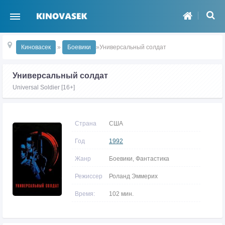
Киновасек
»
Боевики
»Универсальный солдат
Универсальный солдат
Universal Soldier [16+]
Страна
США
Год
1992
Жанр
Боевики, Фантастика
Режиссер
Роланд Эммерих
Время:
102 мин.