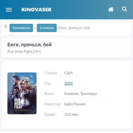
Киновасек
»
Боевики
»Беги, прячься, бей
Беги, прячься, бей
Run Hide Fight [16+]
Страна
США
Год
2020
Жанр
Боевики, Триллеры
Режиссер
Кайл Ранкин
Время:
109 мин.