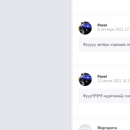
Pavel
8 октября 2021 17
Фууууу актëры хорошие оп
Pavel
13 июля 2021 16:1
Фууу👎👎👎 нудятина🥱 сня
Маргарита