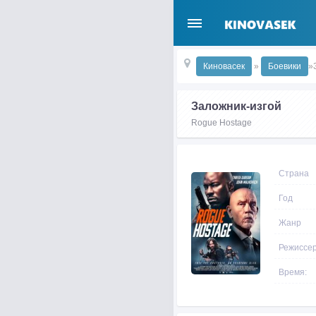
Киновасек
»
Боевики
»
Заложник-изгой
Rogue Hostage
Страна
Год
Жанр
Режиссе
Время: