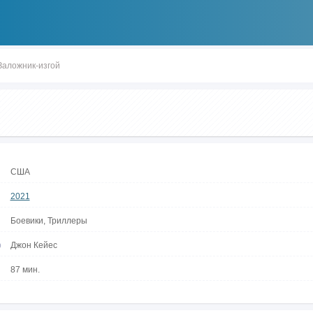
Заложник-изгой
США
2021
Боевики, Триллеры
р
Джон Кейес
87 мин.