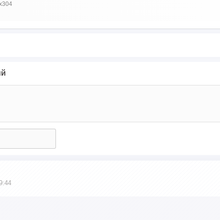
x304
ий
9:44