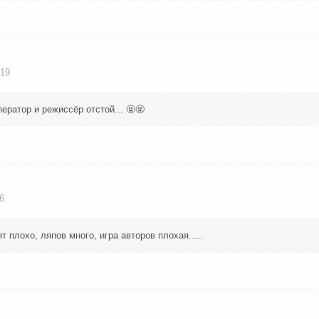
:19
ератор и режиссёр отстой... 🤬🤬
6
т плохо, ляпов много, игра авторов плохая.....