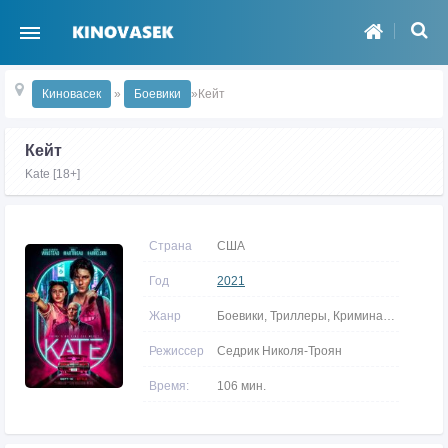
Киновасек
»
Боевики
»Кейт
Кейт
Kate [18+]
Страна
США
Год
2021
Жанр
Боевики, Триллеры, Криминальные
Режиссер
Седрик Николя-Троян
Время:
106 мин.