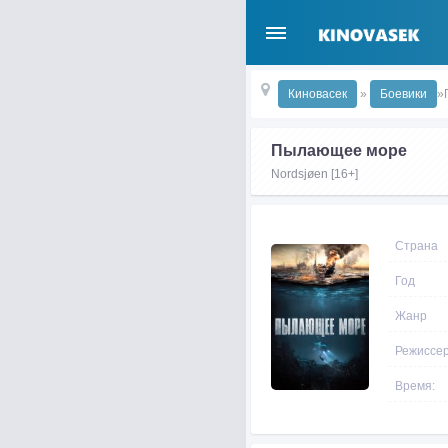
Киновасек
»
Боевики
»
Пылающее море
Nordsjøen [16+]
Страна
Год
Жанр
Режиссе
Время: