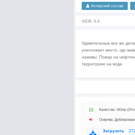
Актерский состав
IMDB:
6.4
Удивительные все же дела
уничтожает место, где жив
наживы. Пожар на нефтян
территорию на воде.
Качество: HDrip (Отл
Озвучка: Дублирова
Загрузить
27