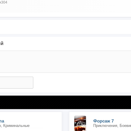
x304
ий
ла
Форсаж 7
ы, Криминальные
Приключения, Боеви