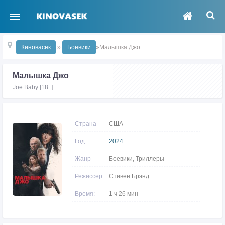
Киновасек
»
Боевики
»Малышка Джо
Малышка Джо
Joe Baby [18+]
Страна
США
Год
2024
Жанр
Боевики, Триллеры
Режиссер
Стивен Брэнд
Время:
1 ч 26 мин