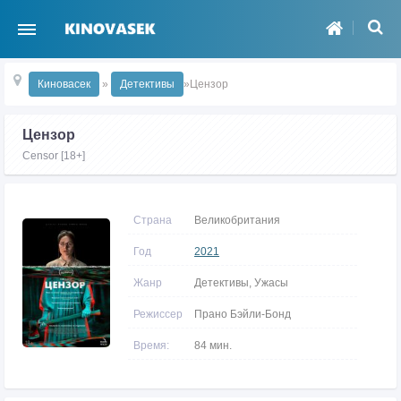
Киновасек
»
Детективы
»Цензор
Цензор
Censor [18+]
Страна
Великобритания
Год
2021
Жанр
Детективы, Ужасы
Режиссер
Прано Бэйли-Бонд
Время:
84 мин.