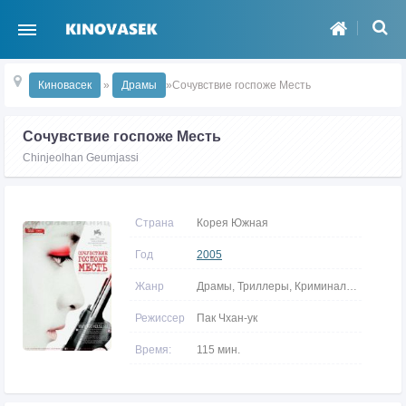
Киновасек
»
Драмы
»Сочувствие госпоже Месть
Сочувствие госпоже Месть
Chinjeolhan Geumjassi
Страна
Корея Южная
Год
2005
Жанр
Драмы, Триллеры, Криминальные
Режиссер
Пак Чхан-ук
Время:
115 мин.