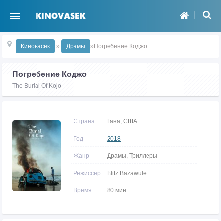
Киновасек
»
Драмы
»Погребение Коджо
Погребение Коджо
The Burial Of Kojo
Страна
Гана, США
Год
2018
Жанр
Драмы, Триллеры
Режиссер
Blitz Bazawule
Время:
80 мин.