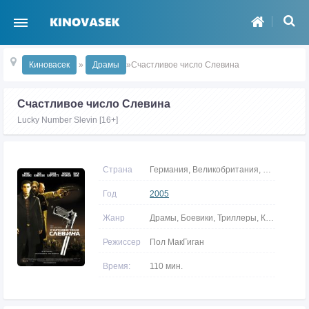
Киновасек
»
Драмы
»Счастливое число Слевина
Счастливое число Слевина
Lucky Number Slevin [16+]
Страна
Германия, Великобритания, США, Канада
Год
2005
Жанр
Драмы, Боевики, Триллеры, Криминальные
Режиссер
Пол МакГиган
Время:
110 мин.