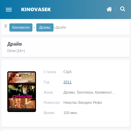
Киновасек
»
Драмы
»Драйв
Драйв
Drive [18+]
Страна
США
Год
2011
Жанр
Драмы, Триллеры, Криминальные
Режиссер
Николас Виндинг Рефн
Время:
100 мин.