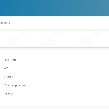
звёздах
Испания
2018
Драмы
р
Соэ Берриатуа
86 мин.