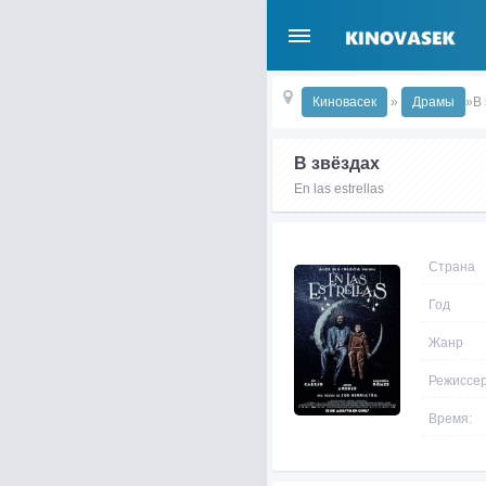
Киновасек
»
Драмы
»В 
В звёздах
En las estrellas
Страна
Год
Жанр
Режиссе
Время: