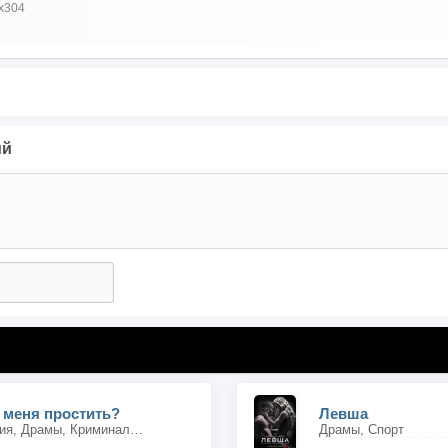
x304
ий
 меня простить?
Левша
Комедии, Биография, Драмы, Криминальные
Драмы, Спорт