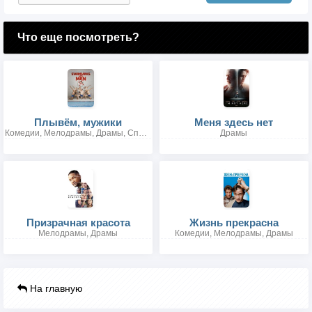
Что еще посмотреть?
Плывём, мужики
Меня здесь нет
Комедии, Мелодрамы, Драмы, Спорт
Драмы
Призрачная красота
Жизнь прекрасна
Мелодрамы, Драмы
Комедии, Мелодрамы, Драмы
На главную