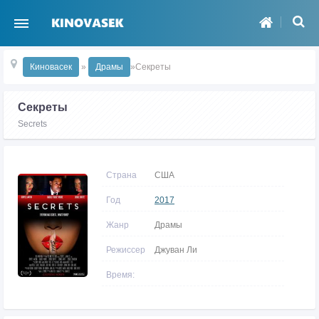
Киновасек
»
Драмы
»Секреты
Секреты
Secrets
Страна
США
Год
2017
Жанр
Драмы
Режиссер
Джуван Ли
Время: