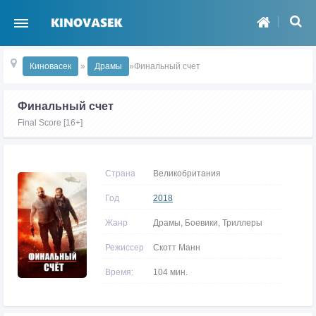
Киновасек
»
Драмы
»Финальный счет
Финальный счет
Final Score [16+]
Страна
Великобритания
Год
2018
Жанр
Драмы, Боевики, Триллеры
Режиссер
Скотт Манн
Время:
104 мин.