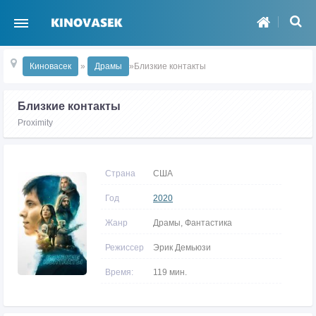
Киновасек
»
Драмы
»Близкие контакты
Близкие контакты
Proximity
Страна
США
Год
2020
Жанр
Драмы, Фантастика
Режиссер
Эрик Демьюзи
Время:
119 мин.