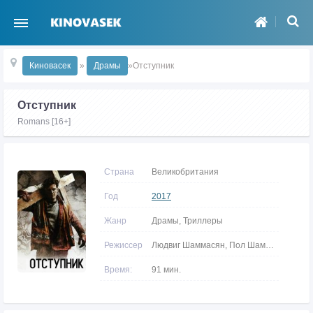
Киновасек
»
Драмы
»Отступник
Отступник
Romans [16+]
Страна
Великобритания
Год
2017
Жанр
Драмы, Триллеры
Режиссер
Людвиг Шаммасян, Пол Шаммасян
Время:
91 мин.