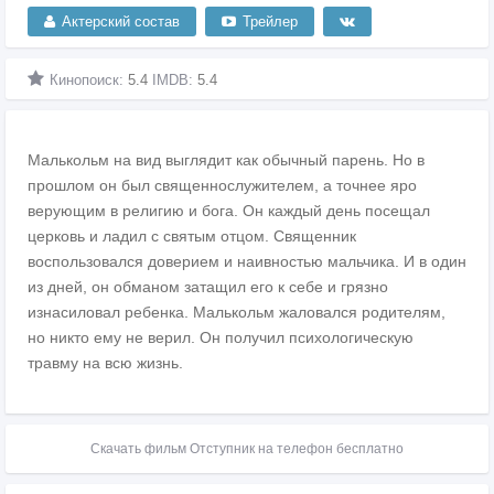
Актерский состав
Трейлер
Кинопоиск:
5.4
IMDB:
5.4
Малькольм на вид выглядит как обычный парень. Но в
прошлом он был священнослужителем, а точнее яро
верующим в религию и бога. Он каждый день посещал
церковь и ладил с святым отцом. Священник
воспользовался доверием и наивностью мальчика. И в один
из дней, он обманом затащил его к себе и грязно
изнасиловал ребенка. Малькольм жаловался родителям,
но никто ему не верил. Он получил психологическую
травму на всю жизнь.
Скачать фильм Отступник на телефон бесплатно