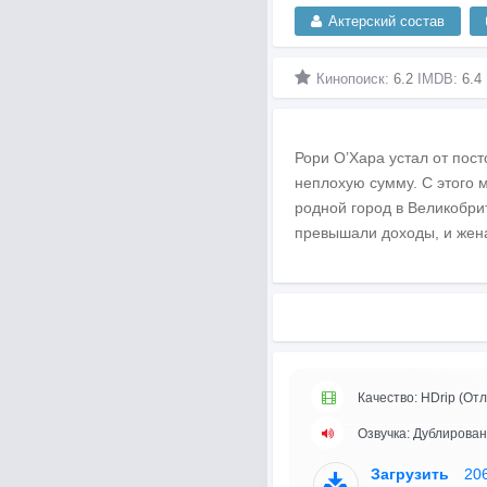
Актерский состав
Кинопоиск:
6.2
IMDB:
6.4
Рори О’Хара устал от пос
неплохую сумму. С этого 
родной город в Великобри
превышали доходы, и жена
Качество: HDrip (Отл
Озвучка: Дублирован
Загрузить
20