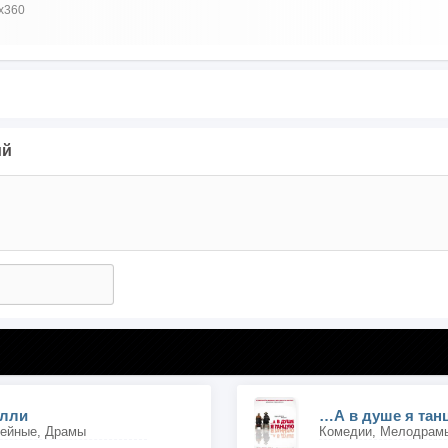
x360
ий
илли
…А в душе я тан
ейные, Драмы
Комедии, Мелодрам