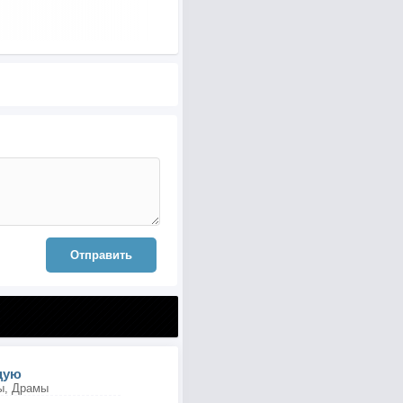
Отправить
цую
ы, Драмы