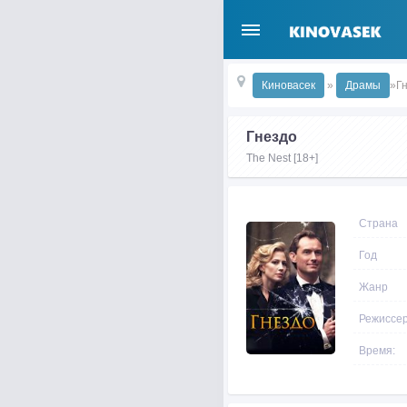
Киновасек
»
Драмы
»Г
Гнездо
The Nest [18+]
Страна
Год
Жанр
Режиссе
Время: