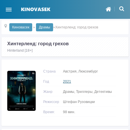
Киновасек
»
Драмы
»Хинтерленд: город грехов
Хинтерленд: город грехов
Hinterland [18+]
Страна
Австрия, Люксембург
Год
2021
Жанр
Драмы, Триллеры, Детективы
Режиссер
Штефан Рузовицки
Время:
98 мин.