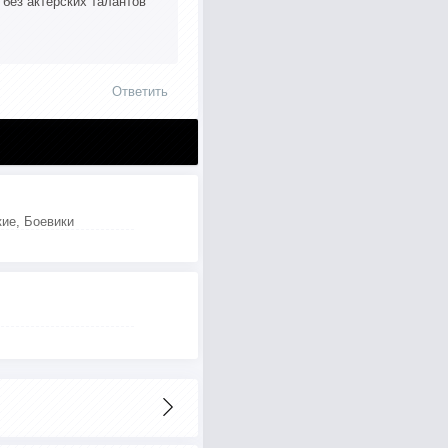
ез актёрских талантов
Ответить
ие, Боевики