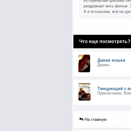
Исторические фильмы лю
раздражает весь фильм. 
А в остальном, всё на уро
Что еще посмотреть?
Дикая кошка
Драмы
Танцующий с в
На главную