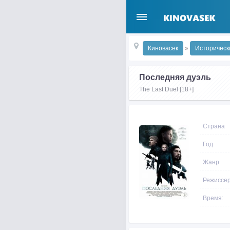
Киновасек
»
Историческ
Последняя дуэль
The Last Duel [18+]
Страна
Год
Жанр
Режиссе
Время: