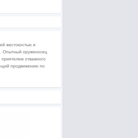
ей жестокостью и
и. Опытный оруженосец
 приятелем отважного
ующий продвижению по