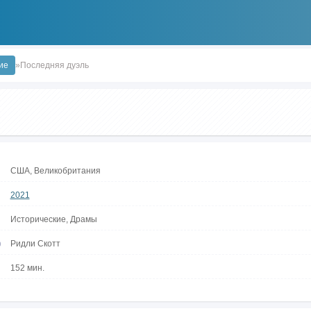
ие
»Последняя дуэль
США, Великобритания
2021
Исторические, Драмы
р
Ридли Скотт
152 мин.