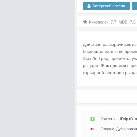
Актерский состав
Кинопоиск:
7.7
IMDB:
7.6
Действия разворачиваются
беспощадностью во время 
Жак Ле Грис, принимал у
рыцаря. Жак однажды при
карьерной лестнице рыцар
Качество: HDrip (Отл
Озвучка: Дублирова