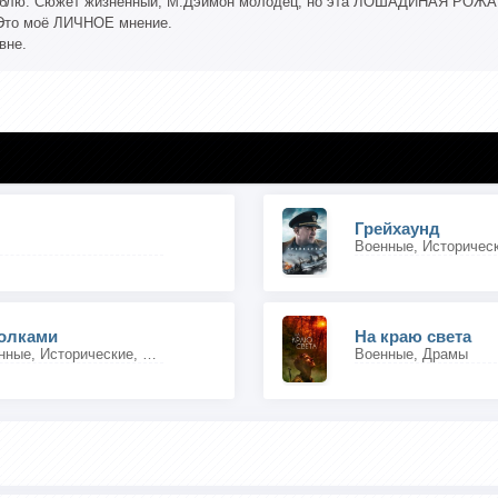
блю. Сюжет жизненный, М.Дэймон молодец, но эта ЛОШАДИНАЯ РОЖА б
Это моё ЛИЧНОЕ мнение.
вне.
Грейхаунд
Военные, Историческ
олками
На краю света
Приключения, Военные, Исторические, Драмы, Вестерны
Военные, Драмы