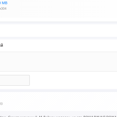
0 MB
x304
ий
09