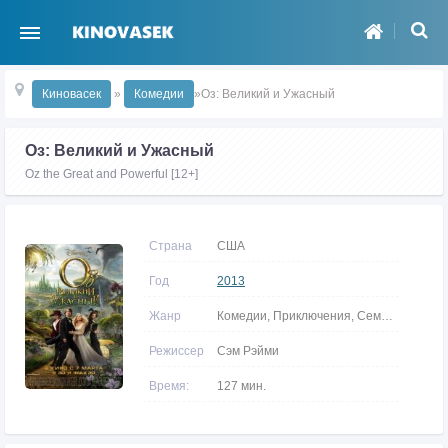
Киновасек
»
Комедии
»Оз: Великий и Ужасный
Оз: Великий и Ужасный
Oz the Great and Powerful [12+]
Страна
США
Год
2013
Жанр
Комедии, Приключения, Семейные, Фэнтези
Режиссер
Сэм Рэйми
Время:
127 мин.