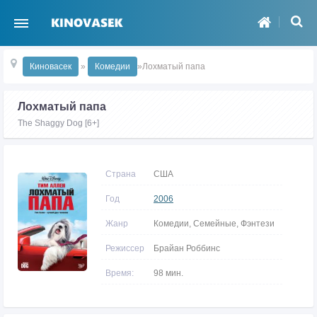
Киновасек
»
Комедии
»Лохматый папа
Лохматый папа
The Shaggy Dog [6+]
Страна
США
Год
2006
Жанр
Комедии, Семейные, Фэнтези
Режиссер
Брайан Роббинс
Время:
98 мин.