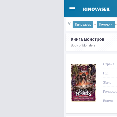
Киновасек
»
Комедии
»
Книга монстров
Book of Monsters
Страна
Год
Жанр
Режиссе
Время: