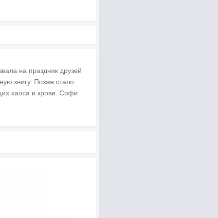
звала на праздник друзей
ную книгу. Позже стало
их хаоса и крови. Софи