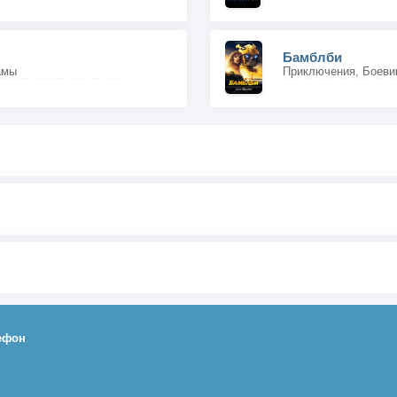
Бамблби
амы
Приключения, Боеви
ефон