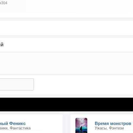
x304
ий
ный Феникс
Время монстров
вики, Фантастика
Ужасы, Фэнтези