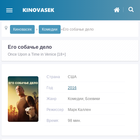
Киновасек
»
Комедии
»Его собачье дело
Его собачье дело
Once Upon a Time in Venice [18+]
Страна
США
Год
2016
Жанр
Комедии, Боевики
Режиссер
Марк Каллен
Время:
98 мин.