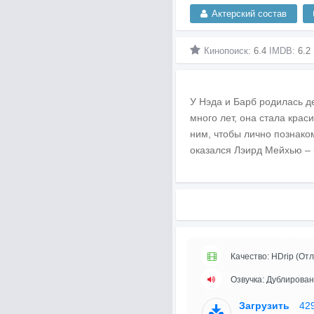
Актерский состав
Кинопоиск:
6.4
IMDB:
6.2
У Нэда и Барб родилась д
много лет, она стала крас
ним, чтобы лично познако
оказался Лэирд Мейхью – 
Качество: HDrip (Отл
Озвучка: Дублирован
Загрузить
42