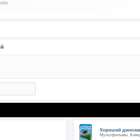
x304
ий
Хороший диноза