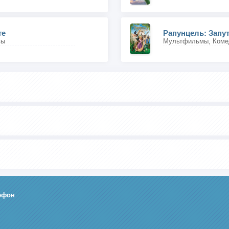
те
Рапунцель: Запу
вы
ефон