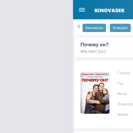
Киновасек
»
Комедии
»
Почему он?
Why Him? [16+]
Страна
Год
Жанр
Режиссе
Время: