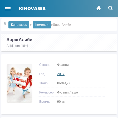
Киновасек
»
Комедии
»SuperАлиби
SuperАлиби
Alibi.com [18+]
Страна
Франция
Год
2017
Жанр
Комедии
Режиссер
Филипп Лашо
Время:
90 мин.