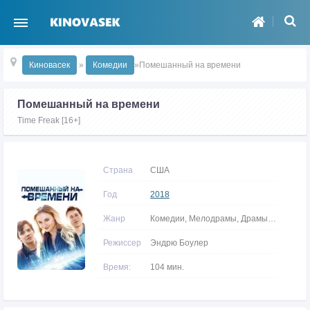
Киновасек
»
Комедии
»Помешанный на времени
Помешанный на времени
Time Freak [16+]
Страна
США
Год
2018
Жанр
Комедии, Мелодрамы, Драмы, Фантастика
Режиссер
Эндрю Боулер
Время:
104 мин.