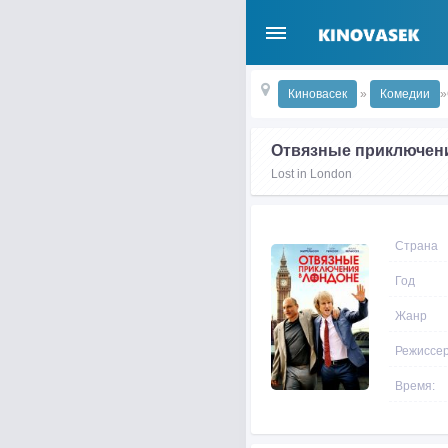
Киновасек
»
Комедии
»
Отвязные приключени
Lost in London
Страна
Год
Жанр
Режиссе
Время: