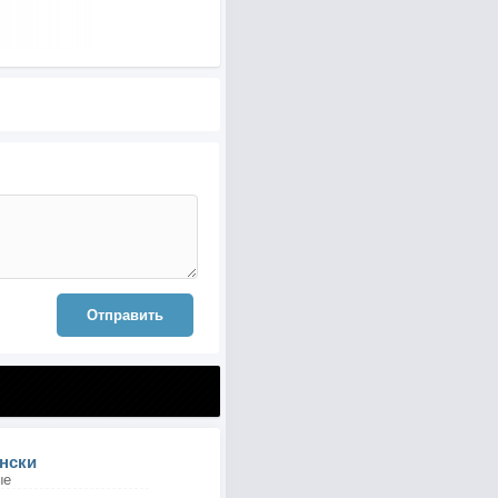
Отправить
нски
ые