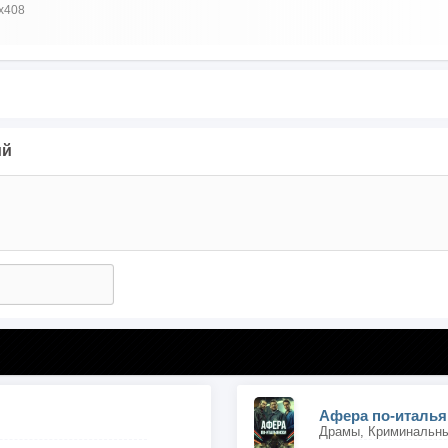
x408
ий
Афера по-италья
Драмы, Криминальн