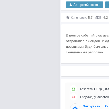
Актерский состав
Кинопоиск:
5.7
IMDB:
6.2
В центре событий оказыва
отправился в Лондон. В о
девушками Вуди был замеч
скандальный репортаж.
Качество: HDrip (Отл
Озвучка: Дублирован
Загрузить
36