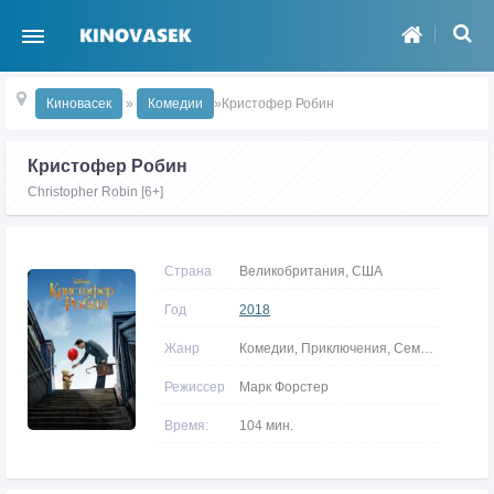
Киновасек
»
Комедии
»Кристофер Робин
Кристофер Робин
Christopher Robin [6+]
Страна
Великобритания, США
Год
2018
Жанр
Комедии, Приключения, Семейные, Драмы, Фэнтези
Режиссер
Марк Форстер
Время:
104 мин.