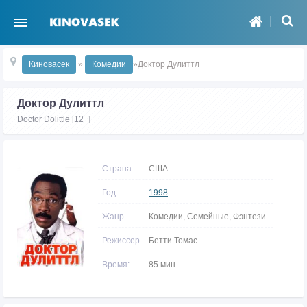
Киновасек
»
Комедии
»Доктор Дулиттл
Доктор Дулиттл
Doctor Dolittle [12+]
Страна
США
Год
1998
Жанр
Комедии, Семейные, Фэнтези
Режиссер
Бетти Томас
Время:
85 мин.