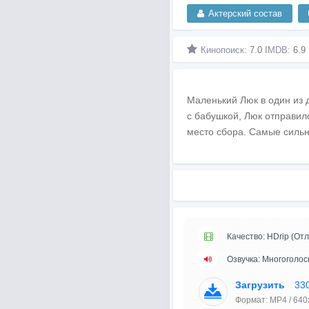
Актерский состав
Кинопоиск:
7.0
IMDB:
6.9
Маленький Люк в один из 
с бабушкой, Люк отправилс
место сбора. Самые сильн
Качество: HDrip (Отл
Озвучка: Многоголос
Загрузить
33
Формат: MP4 / 640