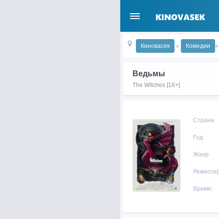
Киновасек
»
Комедии
»
Ведьмы
The Witches [16+]
Страна
Год
Жанр
Режиссе
Время: