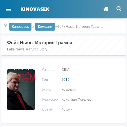
Киновасек
»
Комедии
»Фейк Ньюс: История Трампа
Фейк Ньюс: История Трампа
Fake News: A Trump Story
Страна
США
Год
2019
Жанр
Комедии
Режиссер
Кристиан Фогелер
Время:
46 мин.