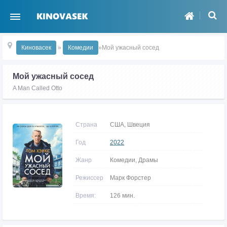
Киновасек
»
Комедии
»Мой ужасный сосед
Мой ужасный сосед
A Man Called Otto
Страна
США, Швеция
Год
2022
Жанр
Комедии, Драмы
Режиссер
Марк Форстер
Время:
126 мин.