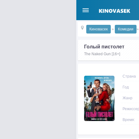
Киновасек
»
Комедии
»
Голый пистолет
The Naked Gun [16+]
Страна
Год
Жанр
Режиссе
Время: