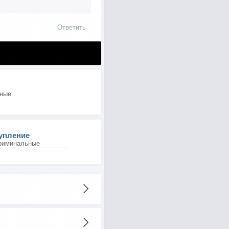
Ответить
ьные
упление
риминальные