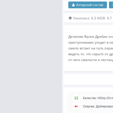
Актерский состав
Кинопоиск:
6.3
IMDB:
6.7
Детектив Фрэнк Дребин от
преступниками уходит в н
смело встает на путь охра
видеть то, что скрыто от
от него смелости и нестан
Качество: HDrip (Отл
Озвучка: Дублирова