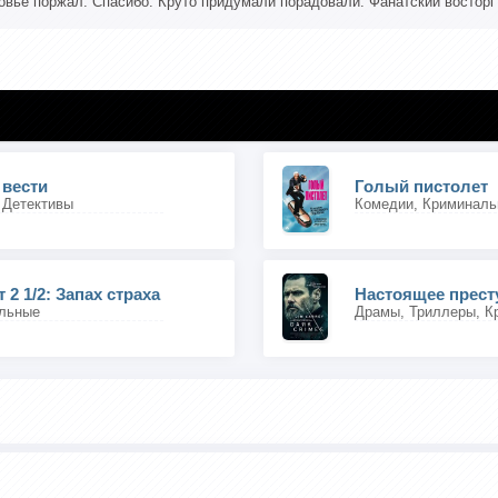
овье поржал. Спасибо. Круто придумали порадовали. Фанатский восторг
 вести
Голый пистолет
 Детективы
Комедии, Криминал
2 1/2: Запах страха
Настоящее прест
льные
Драмы, Триллеры, К