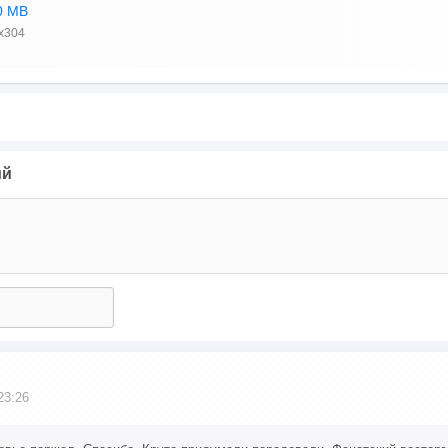
0 MB
x304
ий
23:26