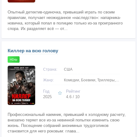
Опытный детектив-одиночка, привыкший играть по своим
правилам, получает неожиданное «наследство»: напарника-
новичка, который попал в полицию только из-за проигранного
спора. Их разделяет всё — от...
Киллер на всю голову
HDrip
Страна:
США
Жанр:
Комедии, Боевики, Триллеры, Криминальные
Год
Рейтинг
2025
4.6 / 10
Профессиональный наемник, привыкший к холодному расчету,
внезапно теряет все из-за невинной попытки изменить свою
жизнь. Посещение собраний анонимных трудоголиков
становится для него роковым: глава...