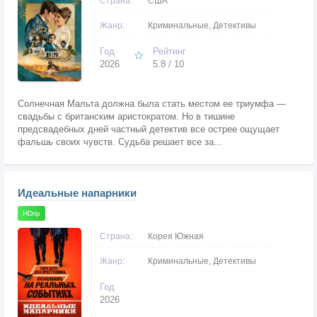
Страна:
США
Жанр:
Криминальные, Детективы
Год
Рейтинг
2026
5.8 / 10
Солнечная Мальта должна была стать местом ее триумфа —
свадьбы с британским аристократом. Но в тишине
предсвадебных дней частный детектив все острее ощущает
фальшь своих чувств. Судьба решает все за...
Идеальные напарники
HDrip
Страна:
Корея Южная
Жанр:
Криминальные, Детективы
Год
2026