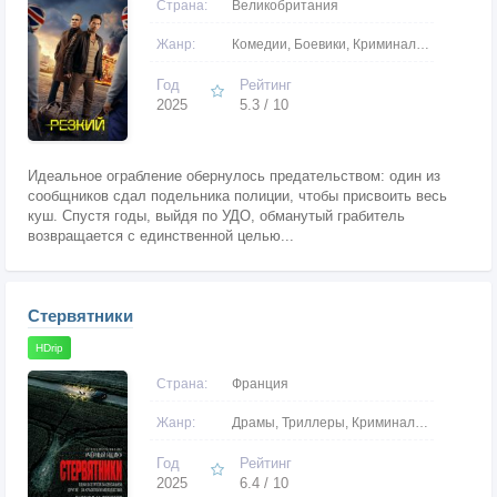
Страна:
Великобритания
Жанр:
Комедии, Боевики, Криминальные
Год
Рейтинг
2025
5.3 / 10
Идеальное ограбление обернулось предательством: один из
сообщников сдал подельника полиции, чтобы присвоить весь
куш. Спустя годы, выйдя по УДО, обманутый грабитель
возвращается с единственной целью...
Стервятники
HDrip
Страна:
Франция
Жанр:
Драмы, Триллеры, Криминальные
Год
Рейтинг
2025
6.4 / 10