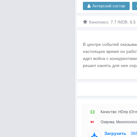
Актерский состав
Кинопоиск:
7.7
IMDB:
6.5
В центре событий оказыва
настоящее время он работ
идет война с конкурентам
решил нанять для нее охр
Качество: HDrip (Отл
Озвучка: Многоголо
Загрузить
36