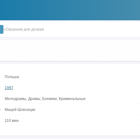
ы
»Охранник для дочери
Польша
1997
Мелодрамы, Драмы, Боевики, Криминальные
р
Мацей Шлесицки
110 мин.