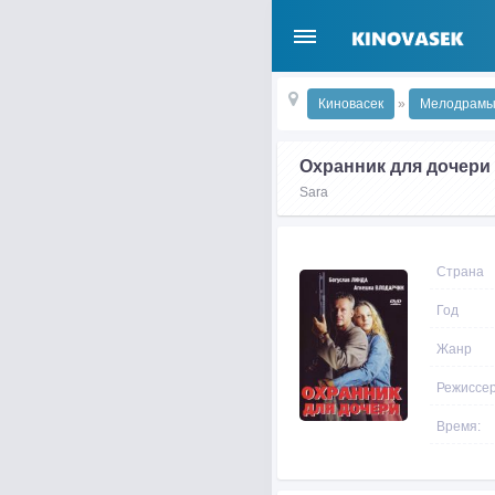
Киновасек
»
Мелодрам
Охранник для дочери
Sara
Страна
Год
Жанр
Режиссе
Время: