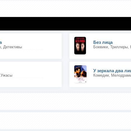
а
Без лица
, Детективы
У зеркала два ли
 Ужасы
Комедии, Мелодрам