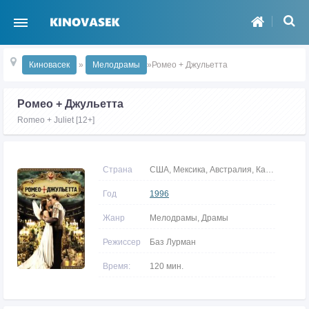
Киновасек
»
Мелодрамы
»Ромео + Джульетта
Ромео + Джульетта
Romeo + Juliet [12+]
Страна
США, Мексика, Австралия, Канада
Год
1996
Жанр
Мелодрамы, Драмы
Режиссер
Баз Лурман
Время:
120 мин.