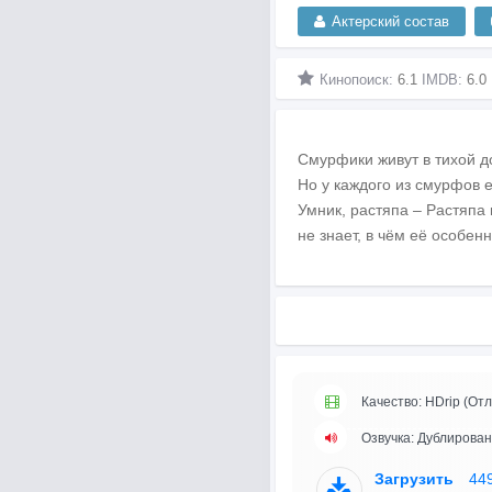
Актерский состав
Кинопоиск:
6.1
IMDB:
6.0
Смурфики живут в тихой до
Но у каждого из смурфов е
Умник, растяпа – Растяпа 
не знает, в чём её особенн
Качество: HDrip (Отл
Озвучка: Дублирован
Загрузить
44