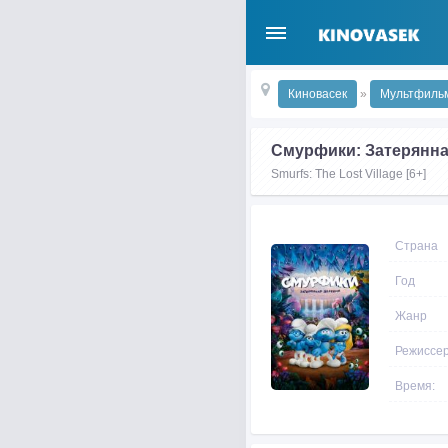
Киновасек
»
Мультфиль
Смурфики: Затерянна
Smurfs: The Lost Village [6+]
Страна
Год
Жанр
Режиссе
Время: