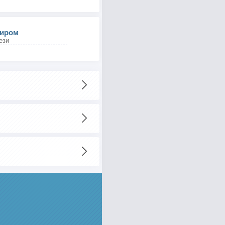
пиром
ези