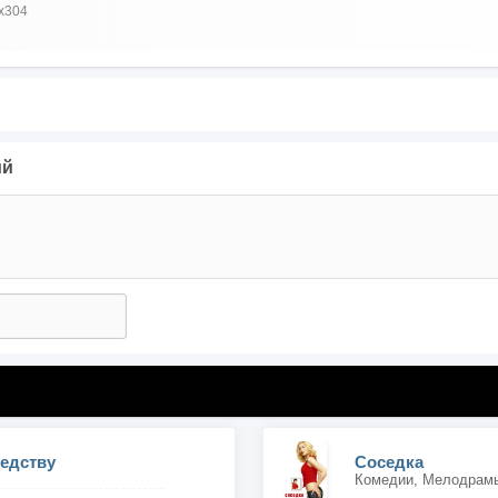
x304
ий
едству
Соседка
Комедии, Мелодрам