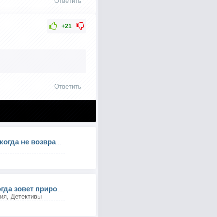
Ответить
+21
Ответить
Джек Ричер 2: Никогда не возвращайся
Эйс Вентура 2: Когда зовет природа
ия, Детективы