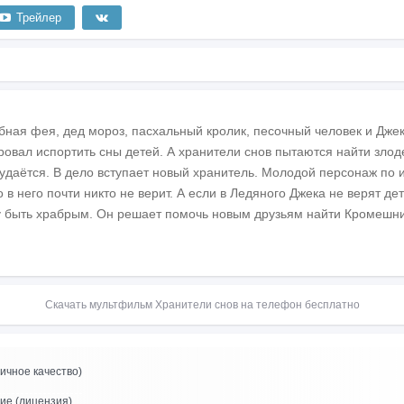
Трейлер
бная фея, дед мороз, пасхальный кролик, песочный человек и Дже
ровал испортить сны детей. А хранители снов пытаются найти злод
 удаётся. В дело вступает новый хранитель. Молодой персонаж по 
 в него почти никто не верит. А если в Ледяного Джека не верят дети
 быть храбрым. Он решает помочь новым друзьям найти Кромешник
Скачать мультфильм Хранители снов на телефон бесплатно
ичное качество)
ие (лицензия)