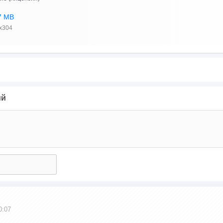
7 MB
x304
ий
0:07