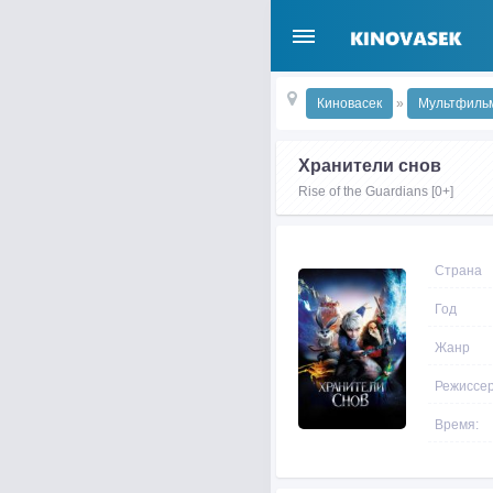
Киновасек
»
Мультфиль
Хранители снов
Rise of the Guardians [0+]
Страна
Год
Жанр
Режиссе
Время: