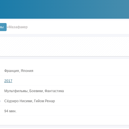
мы
»Мазафакер
Франция, Япония
2017
Мультфильмы, Боевики, Фантастика
р
Сёдзиро Нисими, Гийом Ренар
94 мин.