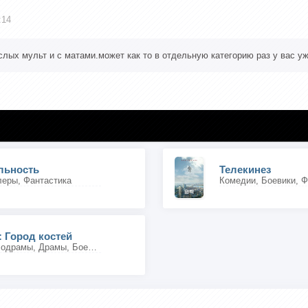
:14
слых мульт и с матами.может как то в отдельную категорию раз у вас уже
льность
Телекинез
еры, Фантастика
Комедии, Боевики, Ф
 Город костей
Приключения, Мелодрамы, Драмы, Боевики, Детективы, Фэнтези