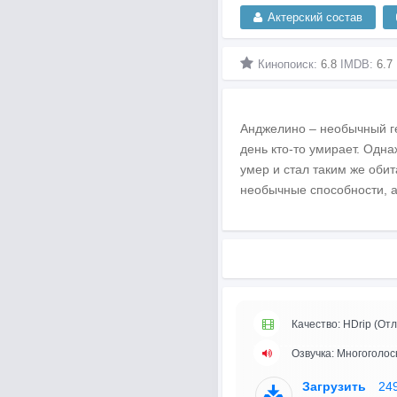
Актерский состав
Кинопоиск:
6.8
IMDB:
6.7
Анджелино – необычный ге
день кто-то умирает. Одн
умер и стал таким же обит
необычные способности, а
Качество: HDrip (Отл
Озвучка: Многоголос
Загрузить
24