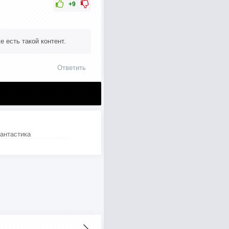
+9
 есть такой контент.
Ответить
антастика