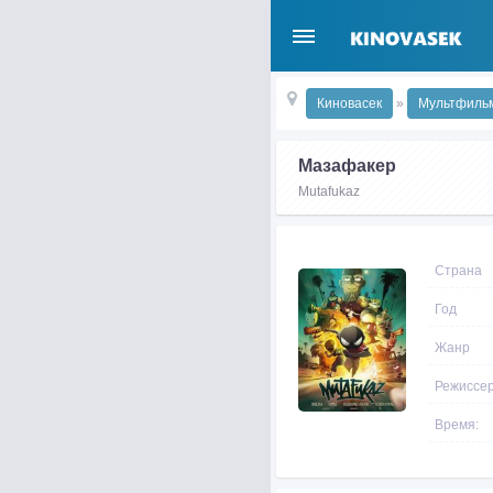
Киновасек
»
Мультфиль
Мазафакер
Mutafukaz
Страна
Год
Жанр
Режиссе
Время: