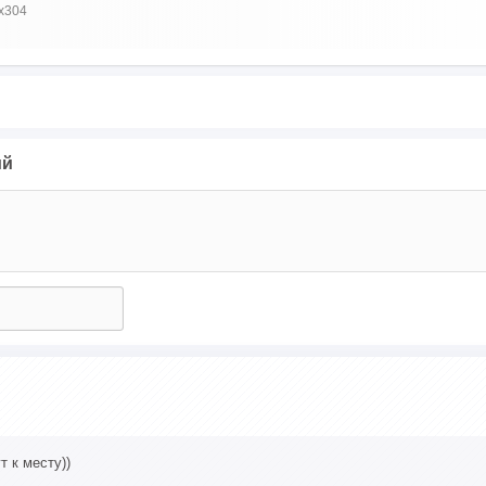
x304
ий
 к месту))