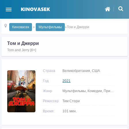
Киновасек
»
Мультфильмы
»Том и Джерри
Том и Джерри
Tom and Jerry [6+]
Страна
Великобритания, США
Год
2021
Жанр
Мультфильмы, Комедии, Приключения, Семейные
Режиссер
Тим Стори
Время:
101 мин.