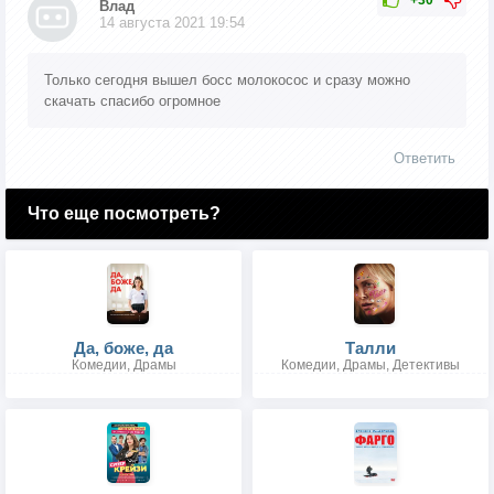
+30
Влад
14 августа 2021 19:54
Только сегодня вышел босс молокосос и сразу можно
скачать спасибо огромное
Ответить
Что еще посмотреть?
Да, боже, да
Талли
Комедии, Драмы
Комедии, Драмы, Детективы