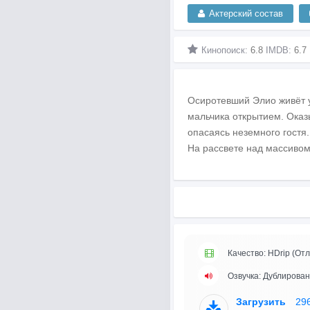
Актерский состав
Кинопоиск:
6.8
IMDB:
6.7
Осиротевший Элио живёт у
мальчика открытием. Оказ
опасаясь неземного гостя.
На рассвете над массивом
Качество: HDrip (Отл
Озвучка: Дублирова
Загрузить
29