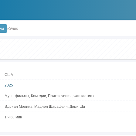
мы
»Элио
США
2025
Мультфильмы, Комедии, Приключения, Фантастика
р
Эдриан Молина, Мадлен Шарафьян, Доми Ши
1 ч 38 мин