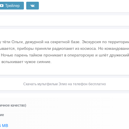
Трейлер
 тёти Ольги, дежурной на секретной базе. Экскурсия по территори
ывается, приборы приняли радиопакет из космоса. Но командован
 Ночью парень тайком проникает в операторскую и шлёт дружеский о
 вспыхивает чужое сияние.
Скачать мультфильм Элио на телефон бесплатно
ичное качество)
ние
6 MB