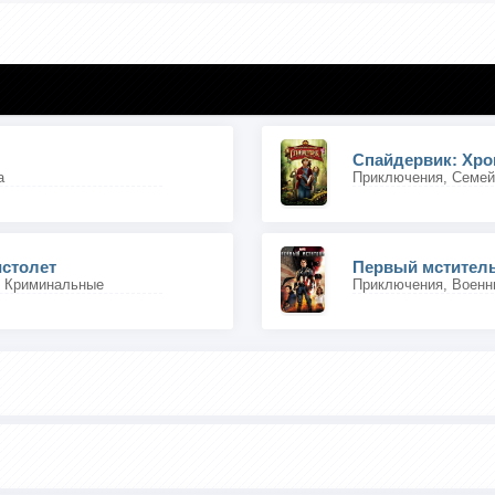
Спайдервик: Хро
а
столет
Первый мстител
, Криминальные