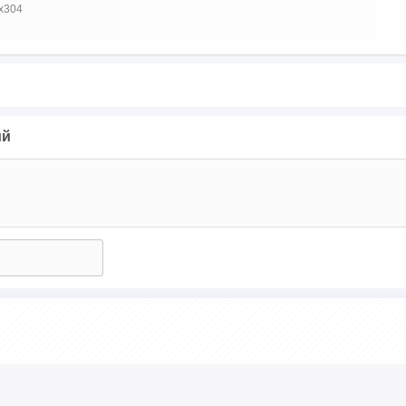
x304
ий