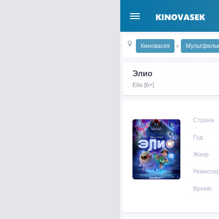
Киновасек
»
Мультфиль
Элио
Elio [6+]
Страна
Год
Жанр
Режиссе
Время: