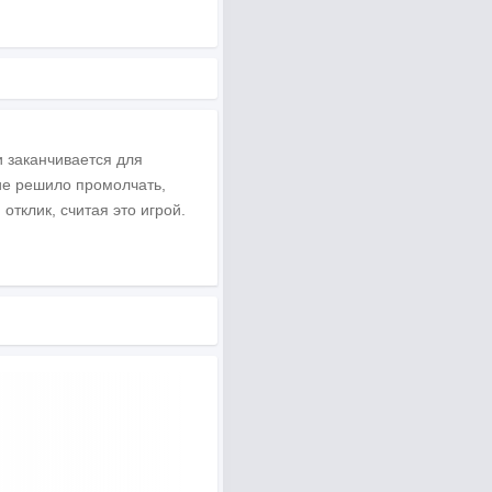
и заканчивается для
ие решило промолчать,
тклик, считая это игрой.