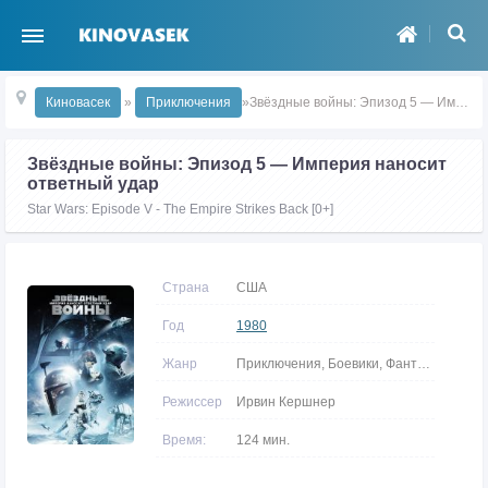
Киновасек
»
Приключения
»Звёздные войны: Эпизод 5 — Империя наносит ответный удар
Звёздные войны: Эпизод 5 — Империя наносит
ответный удар
Star Wars: Episode V - The Empire Strikes Back [0+]
Страна
США
Год
1980
Жанр
Приключения, Боевики, Фантастика, Фэнтези
Режиссер
Ирвин Кершнер
Время:
124 мин.