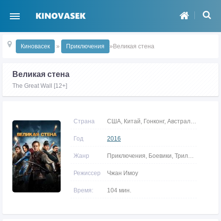
Киновасек
»
Приключения
»Великая стена
Великая стена
The Great Wall [12+]
Страна
США, Китай, Гонконг, Австралия, Канада
Год
2016
Жанр
Приключения, Боевики, Триллеры, Фэнтези
Режиссер
Чжан Имоу
Время:
104 мин.