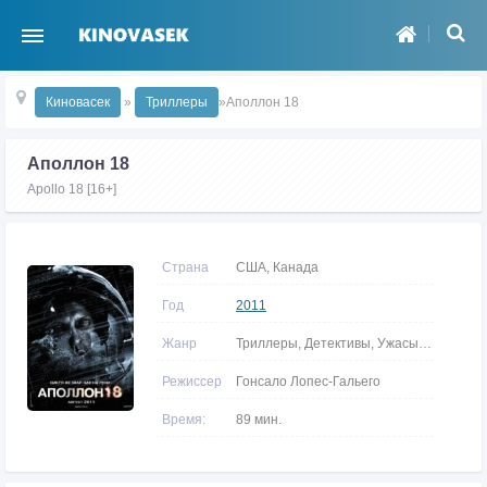
Киновасек
»
Триллеры
»Аполлон 18
Аполлон 18
Apollo 18 [16+]
Страна
США, Канада
Год
2011
Жанр
Триллеры, Детективы, Ужасы, Фантастика
Режиссер
Гонсало Лопес-Гальего
Время:
89 мин.