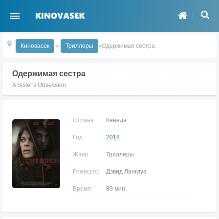
Киновасек
»
Триллеры
»Одержимая сестра
Одержимая сестра
A Sister's Obsession
Страна
Канада
Год
2018
Жанр
Триллеры
Режиссер
Дэвид Ланглуа
Время:
89 мин.