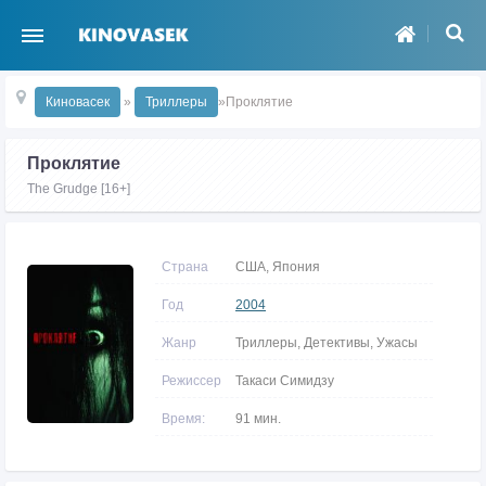
Киновасек
»
Триллеры
»Проклятие
Проклятие
The Grudge [16+]
Страна
США, Япония
Год
2004
Жанр
Триллеры, Детективы, Ужасы
Режиссер
Такаси Симидзу
Время:
91 мин.