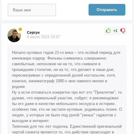
Отправить
+1
Сергун
8 июля 2024 23:57
Начало нулевых годов 21-го века -- это особый период для
киножанра хоррор. Фильмы снимались совершенно
самобытные, непохожие ни на то, что снимали в
прошедшем столетии, ни на то, что делают в наши дни;
пересматриваю с определенной долей ностальгии, хотя,
конечно, кинематограф 1990-х мне намного милее и
роднее.
Ну а если отозваться конкретно про вот это "Проклятие", то
думаю, что нормальный ужастик, сойдет; я рекомендовал
бы его даже в качестве небольшого экскурса в историю,
особенно тем, кто не застали нулевые, родившись позже. О
людях, у которых не было под рукой "умных" гаджетов с
выходом в интернет.
Типичная для тех лет поделка. Единственной оригинальной
чертой сюжета является то, что действие происходит в