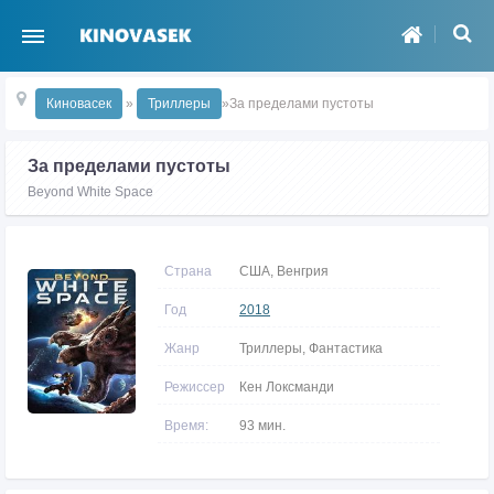
Киновасек
»
Триллеры
»За пределами пустоты
За пределами пустоты
Beyond White Space
Страна
США, Венгрия
Год
2018
Жанр
Триллеры, Фантастика
Режиссер
Кен Локсманди
Время:
93 мин.