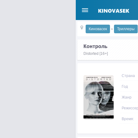
Киновасек
»
Триллеры
Контроль
Distorted [16+]
Страна
Год
Жанр
Режиссе
Время: