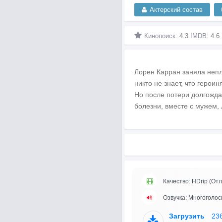
Актерский состав
Кинопоиск:
4.3
IMDB:
4.6
Лорен Карран заняла непло
никто не знает, что герои
Но после потери долгожда
болезни, вместе с мужем,
Качество: HDrip (Отл
Озвучка: Многоголос
Загрузить
23