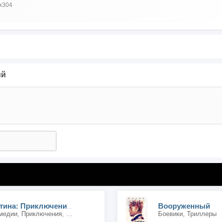
x304
ий
Вооруженный
Эрнест и Селестина: Приключения мышки и медведя
Мультфильмы, Комедии, Приключения, Семейные, Драмы, Криминальные, Фэнтези
Боевики, Триллеры