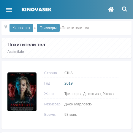
Киновасек
»
Триллеры
»Похитители тел
Похитители тел
Assimilate
Страна
США
Год
2019
Жанр
Триллеры, Детективы, Ужасы, Фантастика
Режиссер
Джон Марловски
Время:
93 мин.